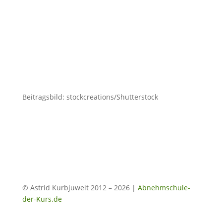
Anfang des Jahres angegangen werden. Bei
der Wahl der Abnehmmethode greifen sehr
viele auf die Möglichkeiten zurück, die zur Zeit
modern sind. Angesagt ist zum Beispiel die...
Beitragsbild: stockcreations/Shutterstock
© Astrid Kurbjuweit 2012 – 2026 |
Abnehmschule-
der-Kurs.de