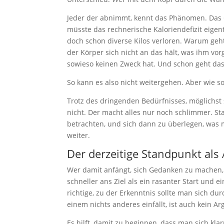
Jeder der abnimmt, kennt das Phänomen. Das Ge
müsste das rechnerische Kaloriendefizit eigen
doch schon diverse Kilos verloren. Warum geh
der Körper sich nicht an das hält, was ihm vo
sowieso keinen Zweck hat. Und schon geht das 
So kann es also nicht weitergehen. Aber wie s
Trotz des dringenden Bedürfnisses, möglichst 
nicht. Der macht alles nur noch schlimmer. Sta
betrachten, und sich dann zu überlegen, was ma
weiter.
Der derzeitige Standpunkt al
Wer damit anfängt, sich Gedanken zu machen, s
schneller ans Ziel als ein rasanter Start und e
richtige, zu der Erkenntnis sollte man sich du
einem nichts anderes einfällt, ist auch kein 
Es hilft, damit zu beginnen, dass man sich kl