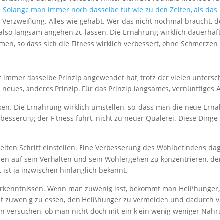
.
Solange man immer noch dasselbe tut wie zu den Zeiten, als das 
Verzweiflung. Alles wie gehabt. Wer das nicht nochmal braucht, der
lso langsam angehen zu lassen. Die Ernährung wirklich dauerhaft 
en, so dass sich die Fitness wirklich verbessert, ohne Schmerzen
er immer dasselbe Prinzip angewendet hat, trotz der vielen unters
n neues, anderes Prinzip. Für das Prinzip langsames, vernünftige
nken. Die Ernährung wirklich umstellen, so, dass man die neue Ern
erbesserung der Fitness führt, nicht zu neuer Quälerei. Diese Dinge
ten Schritt einstellen. Eine Verbesserung des Wohlbefindens dagege
ssen auf sein Verhalten und sein Wohlergehen zu konzentrieren, 
 ist ja inzwischen hinlänglich bekannt.
kenntnissen. Wenn man zuwenig isst, bekommt man Heißhunger, isst
cht zuwenig zu essen, den Heißhunger zu vermeiden und dadurch vi
ann versuchen, ob man nicht doch mit ein klein wenig weniger Na