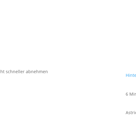
Hint
6 Mi
Astr