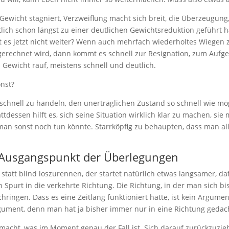
wicht stagniert, Verzweiflung macht sich breit, die Überzeugung,
tlich schon längst zu einer deutlichen Gewichtsreduktion geführt
t es jetzt nicht weiter? Wenn auch mehrfach wiederholtes Wiegen 
rgerechnet wird, dann kommt es schnell zur Resignation, zum Aufge
Gewicht rauf, meistens schnell und deutlich.
onst?
schnell zu handeln, den unerträglichen Zustand so schnell wie mög
ttdessen hilft es, sich seine Situation wirklich klar zu machen, si
n sonst noch tun könnte. Starrköpfig zu behaupten, dass man alles
s Ausgangspunkt der Überlegungen
tatt blind loszurennen, der startet natürlich etwas langsamer, daf
in Spurt in die verkehrte Richtung. Die Richtung, in der man sich b
rchringen. Dass es eine Zeitlang funktioniert hatte, ist kein Argume
Argument, denn man hat ja bisher immer nur in eine Richtung gedac
armacht, was im Moment genau der Fall ist. Sich darauf zurückzuzie