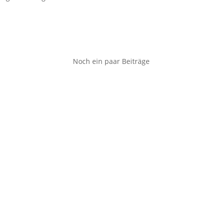
Noch ein paar Beiträge
 Problemzone Nummer eins an. Auch wer sonst schlank ist, hat oft
rn auch als ungesund angesehen wird. Das ist nicht so ganz von de