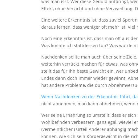
was man isst. Wer diese Geduld aufbringt, wer
Effekt, ohne Verzicht und ohne Verzweiflung. Da
Eine weitere Erkenntnis ist, dass zuviel Spor
daraus lernen, dass weniger oft mehr ist. Viel hi
Noch eine Erkenntnis ist, dass man oft aus d
Was könnte ich stattdessen tun? Was würde mir
Nachdenken sollte man auch über seine Ziele. 
weiterhin verrückt machen für etwas, was ohneh
stellt das für ihn beste Gewicht ein, wer unb
Endes dann doch immer wieder gewinnt. Abnehmen
hat andere Probleme, die durch Abnehmversuc
Wenn Nachdenken zu der Erkenntnis führt, da
nicht abnehmen, man kann abnehmen, wenn ma
Wer seine Ernährung so umstellt, dass er sic
Wohlbefinden verbessern, ganz egal, wieviel e
(vermeintlichen) Urteil Anderer abhängig mac
können, wie sich sein Körpergewicht in die ric