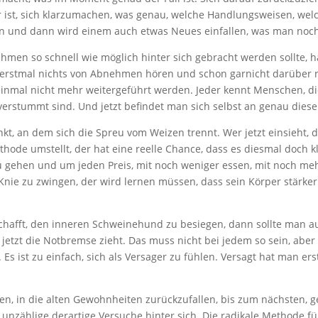
er ist, sich klarzumachen, was genau, welche Handlungsweisen, w
 und dann wird einem auch etwas Neues einfallen, was man noch 
hmen so schnell wie möglich hinter sich gebracht werden sollte, h
ls erstmal nichts von Abnehmen hören und schon garnicht darüber
 einmal nicht mehr weitergeführt werden. Jeder kennt Menschen, 
verstummt sind. Und jetzt befindet man sich selbst an genau dies
kt, an dem sich die Spreu vom Weizen trennt. Wer jetzt einsieht, d
de umstellt, der hat eine reelle Chance, dass es diesmal doch kl
gehen und um jeden Preis, mit noch weniger essen, mit noch mehr 
Knie zu zwingen, der wird lernen müssen, dass sein Körper stärker 
hafft, den inneren Schweinehund zu besiegen, dann sollte man auc
etzt die Notbremse zieht. Das muss nicht bei jedem so sein, aber 
s ist zu einfach, sich als Versager zu fühlen. Versagt hat man er
eben, in die alten Gewohnheiten zurückzufallen, bis zum nächsten,
 unzählige derartige Versuche hinter sich. Die radikale Methode f