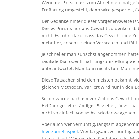
Wenn der Entschluss zum Abnehmen mal gefasst
Ernährung umgestellt, dann wird gesportelt, (
Der Gedanke hinter dieser Vorgehensweise ist, 
Dieses Prinzip, nur ans Gewicht zu denken, da
nicht. Es führt dazu, dass das Gewicht eine Ze
mehr her, er senkt seinen Verbrauch und fäll
Je schneller man zunächst abgenommen hatte, 
radikale Diät oder Ernährungsumstellung weit
unbeantwortet. Man kann nichts tun. Man mus
Diese Tatsachen sind den meisten bekannt, vi
gleichen Methoden. Variiert wird nur in den D
Sicher würde nach einiger Zeit das Gewicht n
Heißhunger ein ständiger Begleiter, längst ha
nicht so einfach von selbst wieder weggehen.
Aber auch wer vernünftig, langsam abgenommen 
hier zum Beispiel
. Wer langsam, vernünftig a
Unterschied. Wer mit dem Kopf durch die Wan