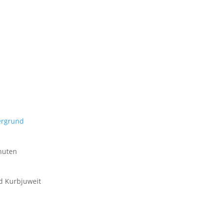
ergrund
nuten
id Kurbjuweit