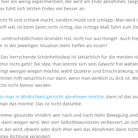
 hier ein wenig experimentiert, der wird am Ende abnehmen, langs
s fühlt sich letzten Endes viel besser an.
t nicht fit und schlank macht, sondern müde und schlapp. Man wird
lft viel, ist beim Sport nicht richtig, das richtige Maß führt zum Zie
en unterschiedlichsten Gründen isst, nicht nur aus Hunger. Auch h
 in der jeweiligen Situation mehr helfen als essen?
Das herrschende Schönheitsideal ist tatsächlich für die meisten n
in nicht geht? Die Idee, man könnte sich sein Gewicht frei wählen, 
edingt weniger wiegen möchte, wählt Quälerei und Einschränkung, 
 hilft tatsächlich nur dann, wenn man wirklich zu dick ist. Wer s
he nicht kleiner werden.
ss man in Wirklichkeit garnicht abnehmen möchte
, dann ist das a
n das möchte. Das ist nicht dasselbe.
h immer gesünder ernährt, wer nach und nach mehr Bewegung und Sp
r dann wiegen wird. Wer sein Selbstbewusstsein verbessert, an sich
ht, der wird, obwohl oder doch eher weil das Abnehmen dann nicht
htige Richtung verändert.