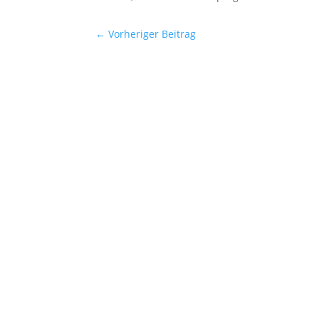
←
Vorheriger Beitrag
Astrid Kurbjuweit
Viele Menschen sehen ihren Bauch als ihre
vorwölbt, was nicht nur als unschön, sonde