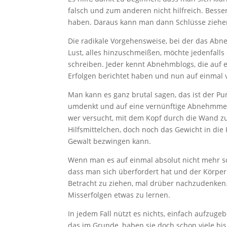
falsch und zum anderen nicht hilfreich. Bess
haben. Daraus kann man dann Schlüsse ziehen
Die radikale Vorgehensweise, bei der das Abne
Lust, alles hinzuschmeißen, möchte jedenfal
schreiben. Jeder kennt Abnehmblogs, die auf
Erfolgen berichtet haben und nun auf einmal 
Man kann es ganz brutal sagen, das ist der Pun
umdenkt und auf eine vernünftige Abnehmmetho
wer versucht, mit dem Kopf durch die Wand zu 
Hilfsmittelchen, doch noch das Gewicht in die 
Gewalt bezwingen kann.
Wenn man es auf einmal absolut nicht mehr sc
dass man sich überfordert hat und der Körper j
Betracht zu ziehen, mal drüber nachzudenken. E
Misserfolgen etwas zu lernen.
In jedem Fall nützt es nichts, einfach aufzug
das im Grunde, haben sie doch schon viele bis