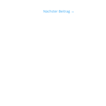
Nächster Beitrag
→
 Probleme damit, dass der Bauch sich
r Hand zu weisen....