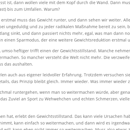
 ist, dann wollen viele mit dem Kopf durch die Wand. Dann muss es
fast) bis zum Umfallen. Warum?
erstmal muss das Gewicht runter, und dann sehen wir weiter. Alles
bei ungeduldig und zu jeder radikalen Maßnahme bereit zu sein, bez
itlang sinkt, und dann passiert nichts mehr, egal, was man dann noc
t in einen Sparmodus, der eine weitere Gewichtsreduktion erstmal
umso heftiger trifft einen der Gewichtsstillstand. Manche nehme
ermachen. So mancher versteht die Welt nicht mehr. Die verzweife
s das aushalten.
elen auch aus eigener leidvoller Erfahrung. Trotzdem versuchen s
etails, das Prinzip bleibt gleich. Immer wieder. Was immer wieder 
ochmal runtergehen, wenn man so weitermachen würde, aber genau 
t das Zuviel an Sport zu Wehwehchen und echten Schmerzen, vielle
hat, erlebt den Gewichtsstillstand. Das kann viele Ursachen haben
bnimmt, kann einfach so weitermachen, und dann wird es irgendwa
d will, kann eben nicht immer so weitermachen. Muss also etwas 