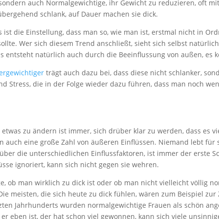
sondern auch Normalgewichtige, ihr Gewicht zu reduzieren, oft mi
ergehend schlank, auf Dauer machen sie dick.
 ist die Einstellung, dass man so, wie man ist, erstmal nicht in Or
lte. Wer sich diesem Trend anschließt, sieht sich selbst natürlich 
ns entsteht natürlich auch durch die Beeinflussung von außen, es
bergewichtiger
trägt auch dazu bei, dass diese nicht schlanker, so
 Stress, die in der Folge wieder dazu führen, dass man noch weni
twas zu ändern ist immer, sich drüber klar zu werden, dass es vielf
en auch eine große Zahl von äußeren Einflüssen. Niemand lebt für s
über die unterschiedlichen Einflussfaktoren, ist immer der erste
üsse ignoriert, kann sich nicht gegen sie wehren.
e, ob man wirklich zu dick ist oder ob man nicht vielleicht völlig 
Die meisten, die sich heute zu dick fühlen, wären zum Beispiel zu
tzten Jahrhunderts wurden normalgewichtige Frauen als schön ange
e er eben ist, der hat schon viel gewonnen, kann sich viele unsin