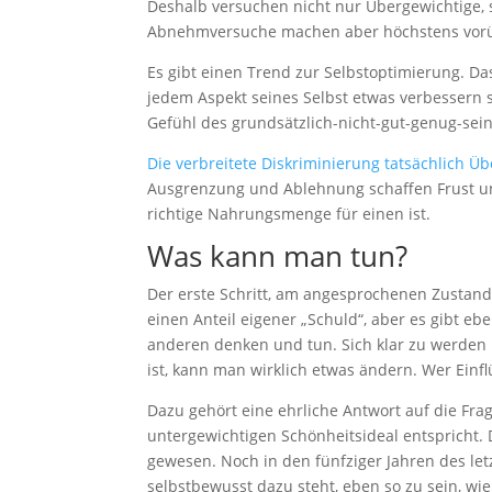
Deshalb versuchen nicht nur Übergewichtige, 
Abnehmversuche machen aber höchstens vorüb
Es gibt einen Trend zur Selbstoptimierung. Das
jedem Aspekt seines Selbst etwas verbessern sol
Gefühl des grundsätzlich-nicht-gut-genug-sei
Die verbreitete Diskriminierung tatsächlich Ü
Ausgrenzung und Ablehnung schaffen Frust und
richtige Nahrungsmenge für einen ist.
Was kann man tun?
Der erste Schritt, am angesprochenen Zustand e
einen Anteil eigener „Schuld“, aber es gibt eb
anderen denken und tun. Sich klar zu werden 
ist, kann man wirklich etwas ändern. Wer Einfl
Dazu gehört eine ehrliche Antwort auf die Frag
untergewichtigen Schönheitsideal entspricht. 
gewesen. Noch in den fünfziger Jahren des le
selbstbewusst dazu steht, eben so zu sein, wi