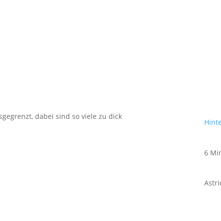
Hint
6 Mi
Astr