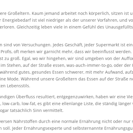
ere Großeltern. Kaum jemand arbeitet noch körperlich, sitzen ist 
Energiebedarf ist viel niedriger als der unserer Vorfahren, und vo
erloren. Gleichzeitig leben viele in einem Gefühl des Unausgefüllt
en sind von Versuchungen. Jedes Geschäft, jeder Supermarkt ist e
Profis, oft merken wir garnicht mehr, dass wir beeinflusst werden.
ist zu groß. Egal, wo wir hingehen, wir sind umgeben von der Auffo
n im Stehen, auf der Straße essen, was-auch-immer-to-go, oder d
während gutes, gesundes Essen schwerer, mit mehr Aufwand, aufzut
 eine Mode. Während unsere Großeltern das Essen auf der Straße n
en Lebensstils.
tändigen Überfluss resultiert, entgegenzuwirken, haben wir eine V
 low-carb, low-fat, es gibt eine ellenlange Liste, die ständig länge
ogar tatsächlich Sinn vermittelt.
iversen Nährstoffen durch eine normale Ernährung nicht oder nur s
soll. Jeder Ernährungsexperte und selbsternannte Ernährungsgu