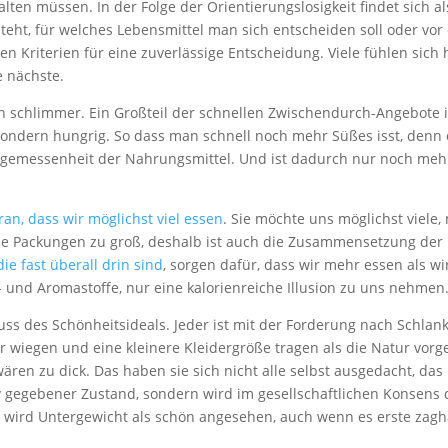
alten müssen. In der Folge der Orientierungslosigkeit findet sich
teht, für welches Lebensmittel man sich entscheiden soll oder vor
igen Kriterien für eine zuverlässige Entscheidung. Viele fühlen sic
e nächste.
 schlimmer. Ein Großteil der schnellen Zwischendurch-Angebote is
ondern hungrig. So dass man schnell noch mehr Süßes isst, denn es
 Angemessenheit der Nahrungsmittel. Und ist dadurch nur noch m
ran, dass wir möglichst viel essen
. Sie möchte uns möglichst viele,
ele Packungen zu groß, deshalb ist auch die Zusammensetzung der 
ie fast überall drin sind
, sorgen dafür, dass wir mehr essen als wi
- und Aromastoffe, nur eine kalorienreiche Illusion zu uns nehmen
ss des Schönheitsideals. Jeder ist mit der Forderung nach Schlanks
 wiegen und eine kleinere Kleidergröße tragen als die Natur vorg
wären zu dick. Das haben sie sich nicht alle selbst ausgedacht, das 
v gegebener Zustand, sondern wird im gesellschaftlichen Konsens de
e wird Untergewicht als schön angesehen, auch wenn es erste zag