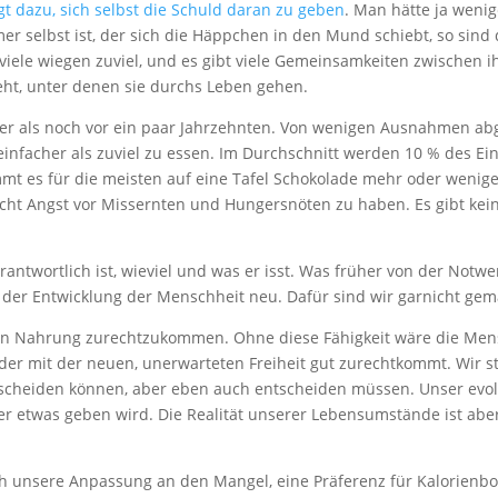
igt dazu, sich selbst die Schuld daran zu geben
. Man hätte ja weni
r selbst ist, der sich die Häppchen in den Mund schiebt, so sind
 viele wiegen zuviel, und es gibt viele Gemeinsamkeiten zwischen
ht, unter denen sie durchs Leben gehen.
iger als noch vor ein paar Jahrzehnten. Von wenigen Ausnahmen a
st einfacher als zuviel zu essen. Im Durchschnitt werden 10 % des 
t es für die meisten auf eine Tafel Schokolade mehr oder weniger
cht Angst vor Missernten und Hungersnöten zu haben. Es gibt ke
rantwortlich ist, wieviel und was er isst. Was früher von der Notwe
in der Entwicklung der Menschheit neu. Dafür sind wir garnicht gem
an Nahrung zurechtzukommen. Ohne diese Fähigkeit wäre die Men
jeder mit der neuen, unerwarteten Freiheit gut zurechtkommt. Wir s
cheiden können, aber eben auch entscheiden müssen. Unser evolut
r etwas geben wird. Die Realität unserer Lebensumstände ist aber
rch unsere Anpassung an den Mangel, eine Präferenz für Kalorien