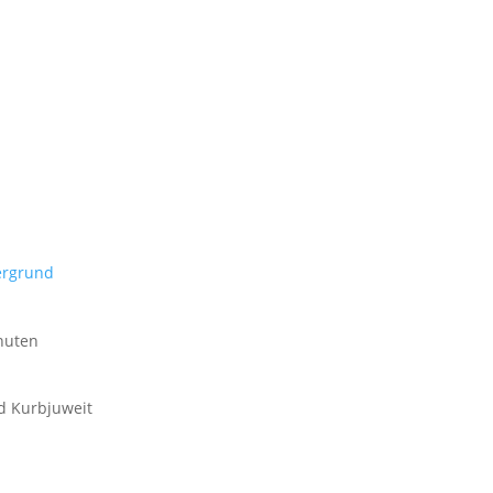
ergrund
nuten
id Kurbjuweit